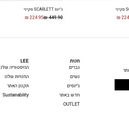
ג'ינס SCARLETT סקיני
₪
224.95
₪
449.90
₪
224
חנות
LEE
גברים
ההיסטוריה שלנו
תר
נשים
החנויות שלנו
ג'ינסים
תקנון האתר
חדש באתר
Sustainability
OUTLET