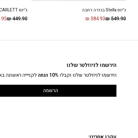
ג'ינס Stella בגזרה רחבה
ג'ינס SCARLETT סקיני
.95
₪
449.90
₪
384.93
₪
549.90
הירשמו לניוזלטר שלנו
הירשמו לניוזלטר שלנו וקבלו
10% הנחה
לקניייה ראשונה בא
הרשמה
עקבו אחרינו: