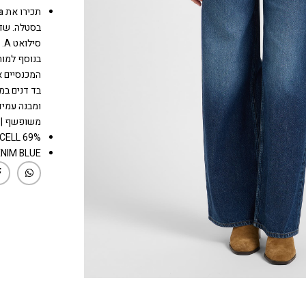
בסטלה. שדר
סי
בנוסף למות
המכנסיים א
משופשף | גי
69% COTTON 31% LYOCELL
ENIM BLUE