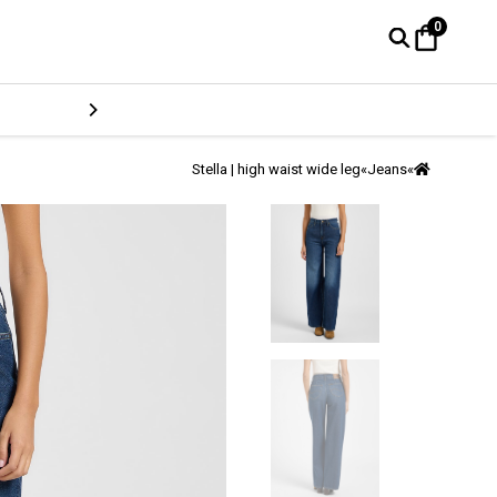
0
Stella | high waist wide leg
»
Jeans
»