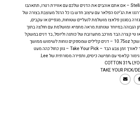
תכירו את Stella – אם אתם אוהבים את הדנים שלכם עם אווירת רטרו, תתאהבו
גנו את הג'ינס הפלאר עם עיצוב חדש בו כל הרגל מעוצבת בצורה של
לואט A. גזרה בסגנון פלאצו מושלמת לנעליים שטוחות, מגפיים או עקבים,
ן הגבוהה במיוחד שנותנת מראה מחמיא ומושלמת עם חולצה בתוך
ו טי קצרה.הבד מורכב מתערובת של כותנה וליוסל, בד דנים במשקל
בד דנים במשקל 10.75oz – דנים קלילים שמספקים נוחות לשימוש ממושך
ומבנה עמיד לאורך זמן.צבע הבד – Take Your Pick – גוון כחול כהה מעט
מור קלאסי עם חמישה כיסים, ותפירה מסורתית של Lee.
TAKE YOUR PICK/D