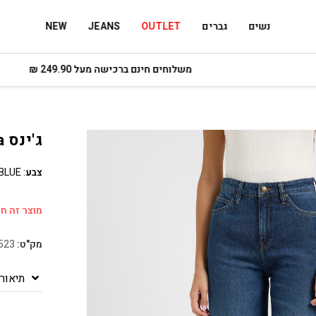
נשים
גברים
OUTLET
JEANS
NEW
משלוחים חינם ברכישה מעל 249.90 ₪
ג'ינס Stella
צבע
:
 BLUE
מוצר זה חס
מק"ט:
523
תיאור