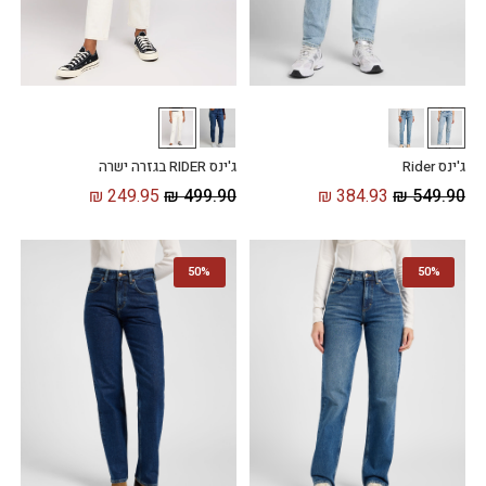
ג'ינס Rider
ג'ינס RIDER בגזרה ישרה
₪
384.93
₪
549.90
₪
249.95
₪
499.90
50%
50%