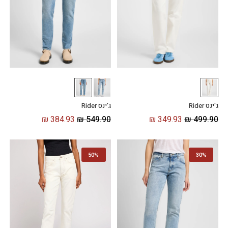
ג'ינס Rider
ג'ינס Rider
₪
384.93
₪
549.90
₪
349.93
₪
499.90
50%
30%