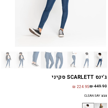
ג'ינס SCARLETT סקיני
₪
449.90
₪
224.95
צבע
:
CLEAN SAY