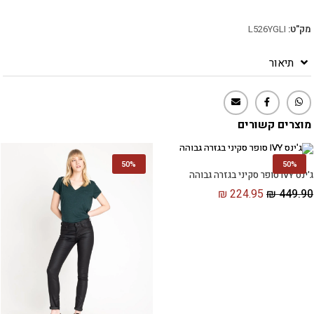
מק"ט:
L526YGLI
תיאור
מוצרים קשורים
50%
50%
ג'ינס IVY סופר סקיני בגזרה גבוהה
₪
224.95
₪
449.90