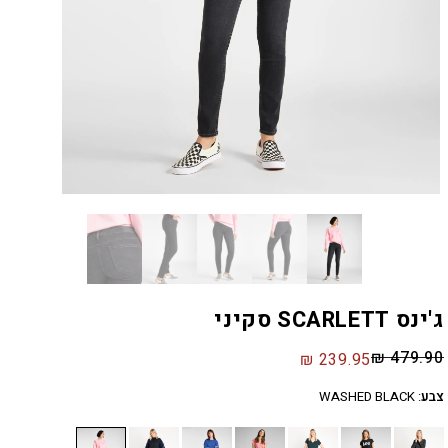
ג'ינס SCARLETT סקיני
₪
479.90
₪
239.95
צבע
:
WASHED BLACK