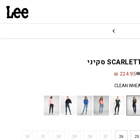
₪
224.95
CLEAN WHE
32
31
30
29
28
27
26
25