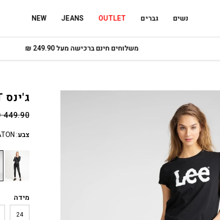
נשים
גברים
OUTLET
JEANS
NEW
משלוחים חינם ברכישה מעל 249.90 ₪
ג'ינס SCARLETT סקיני
₪
449.90
צבע
:
ATON
מידה
24