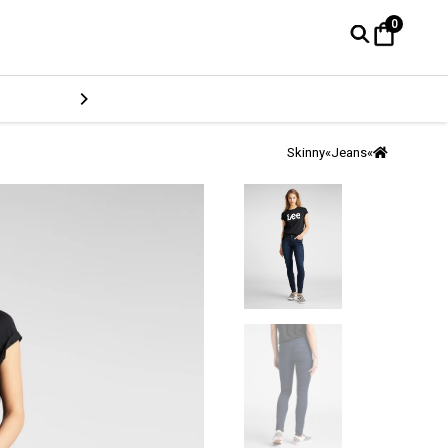
0
Skinny
»
Jeans
»