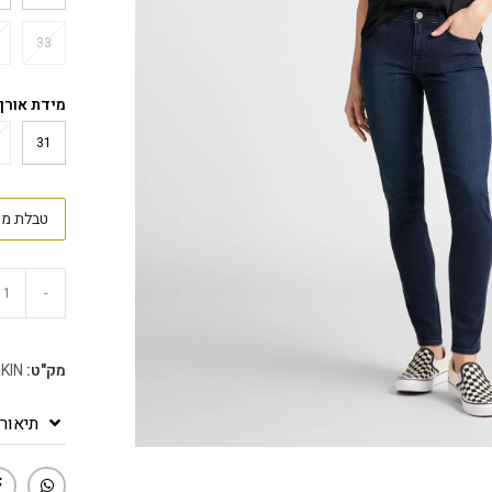
33
מידת אורך
31
טבלת מי
-
מק"ט:
KIN
תיאור