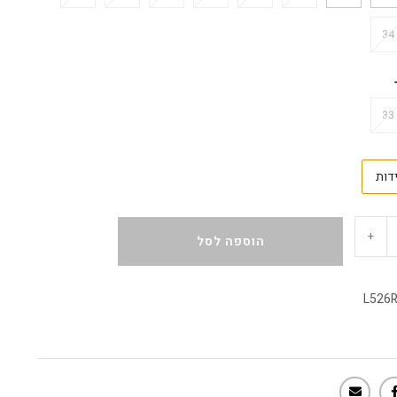
34
33
דות
+
הוספה לסל
L526R