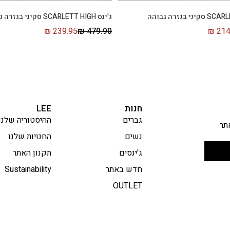
ג'ינס SCARLETT HIGH סקיני בגזרה גבוהה
₪
239.95
₪
479.90
₪
214
חנות
LEE
גברים
ההיסטוריה שלנו
תר
נשים
החנויות שלנו
ג'ינסים
תקנון האתר
חדש באתר
Sustainability
OUTLET