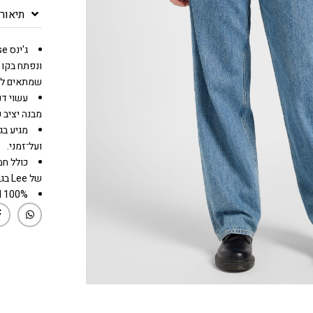
תיאור
ונפתח בקו 
שמתאים לכל
מבנה יציב 
ועל־זמני.
של Lee בגב.
100% COTTON