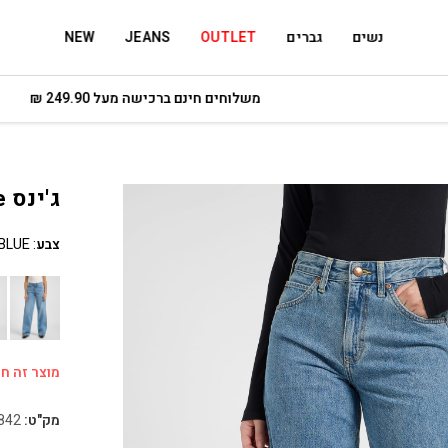
נשים
גברים
OUTLET
JEANS
NEW
משלוחים חינם ברכישה מעל 249.90 ₪
ג'ינס Rider Loose
צבע
:
 BLUE
מוצר זה חס
מק"ט:
842