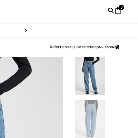
0
Rider Loose | Loose straight
»
Jeans
»