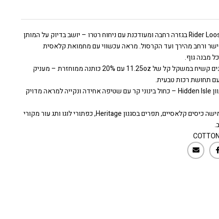
ג'ינס Rider Loose בגזרה רחבה ומעודכנת עם ניחוח רטרו – יושב בדיוק על המותן
ישר ורחב מהירך ועד הקרסול. מראה עכשווי עם מחמואת קלאסית
 מבנה גוף.
עשוי דנים קשיח במשקל קל של 11.25oz עם 20% כותנה ממוחזרת – מעניק
עם תחושת רכות טבעית.
מגיע בגוון Hidden Isle – כחול בינוני קר עם שטיפה אחידה ונקייה למראה מדויק
כולל חמישה כיסים קלאסיים, תפרים בסגנון Heritage, כפתורי לוגו ותג עור מקורי