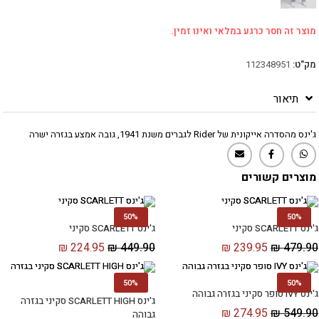
מוצר זה חסר כרגע במלאי ואינו זמין.
מק"ט:
112348951
תיאור
ג'ינס מהסדרה אייקונית של Rider לגברים משנת 1941, גובה אמצע בגזרה ישרה
מוצרים קשורים
50%
50%
ג'ינס SCARLETT סקיני
ג'ינס SCARLETT סקיני
₪
224.95
₪
449.90
₪
239.95
₪
479.90
50%
50%
ג'ינס IVY סופר סקיני בגזרה גבוהה
ג'ינס SCARLETT HIGH סקיני בגזרה
₪
274.95
₪
549.90
גבוהה