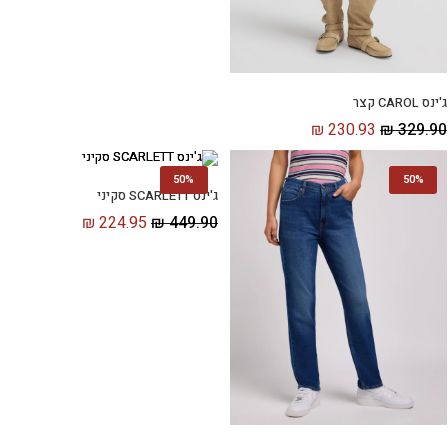
ג'ינס CAROL קצר
₪
230.93
₪
329.90
50%
50%
ג'ינס SCARLETT סקיני
₪
224.95
₪
449.90