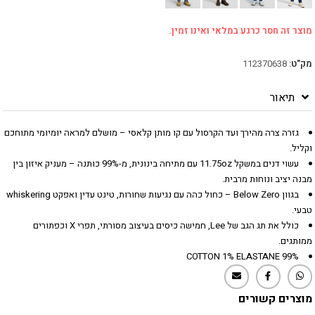
מוצר זה חסר כרגע במלאי ואינו זמין.
מק"ט:
112370638
תיאור
גזרה צרה מהירך ועד הקרסול עם קו מותן קלאסי – מושלם למראה יומיומי מתוחכם
וקליל.
עשוי דנים במשקל 11.75oz עם מתיחה בינונית, מ-99% כותנה – מעניק איזון בין
מבנה יציב ונוחות מרבית.
בגוון Below Zero – כחול כהה עם נגיעות שחורות, טינט עדין ואפקט whiskering
טבעי.
כולל את תג הגב של Lee, חמישה כיסים בעיצוב מסורתי, תפרי X וכפתורים
ממותגים.
99% COTTON 1% ELASTANE
מוצרים קשורים