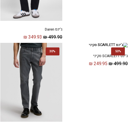
ג'ינס Daren
₪
349.93
₪
499.90
30%
50%
ג'ינס SCARLETT סקיני
₪
249.95
₪
499.90