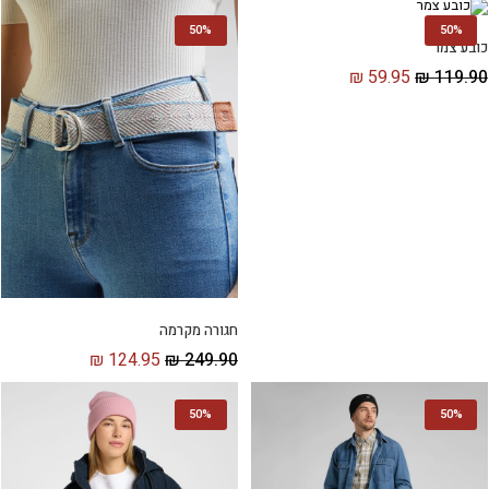
50%
50%
כובע צמר
₪
59.95
₪
119.90
חגורה מקרמה
₪
124.95
₪
249.90
50%
50%