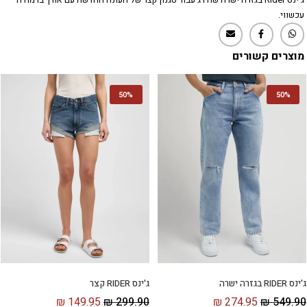
עכשווי.
מוצרים קשורים
50%
50%
ג'ינס RIDER קצר
ג'ינס RIDER בגזרה ישרה
₪
149.95
₪
299.90
₪
274.95
₪
549.90