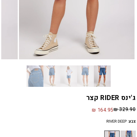
ג'ינס RIDER קצר
₪
329.90
₪
164.95
צבע
:
RIVER DEEP