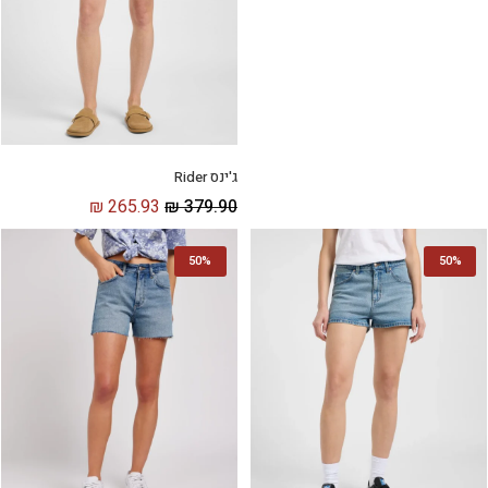
ג'ינס Rider
₪
265.93
₪
379.90
50%
50%