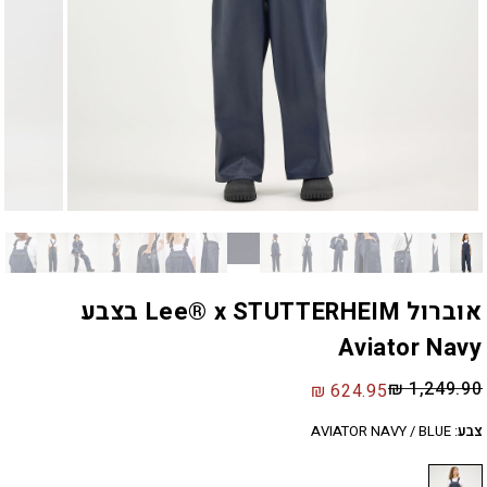
אוברול Lee® x STUTTERHEIM בצבע
Aviator Navy
₪
1,249.90
₪
624.95
צבע
:
AVIATOR NAVY / BLUE