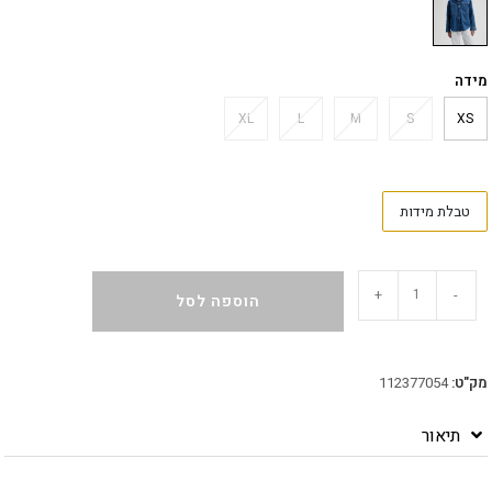
מידה
XL
L
M
S
XS
טבלת מידות
+
-
הוספה לסל
מק"ט:
112377054
תיאור