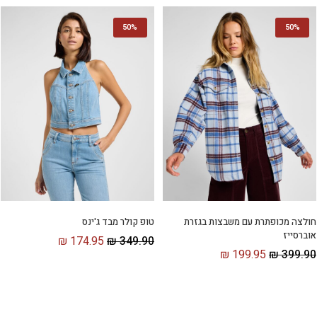
50%
50%
חולצה מכופתרת עם משבצות בגזרת
טופ קולר מבד ג'ינס
אוברסייז
₪
174.95
₪
349.90
₪
199.95
₪
399.90