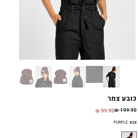
כובע צמר
₪
199.90
₪
99.95
צבע
:
PURPLE