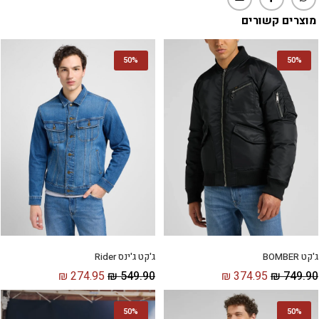
מוצרים קשורים
50%
50%
ג'קט ג'ינס Rider
ג'קט BOMBER
₪
274.95
₪
549.90
₪
374.95
₪
749.90
50%
50%