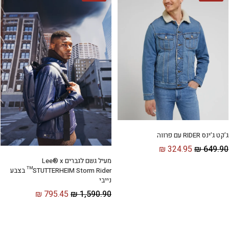
ג’קט ג’ינס RIDER עם פרווה
₪
324.95
₪
649.90
מעיל גשם לגברים Lee® x
STUTTERHEIM Storm Rider™ בצבע
נייבי
₪
795.45
₪
1,590.90