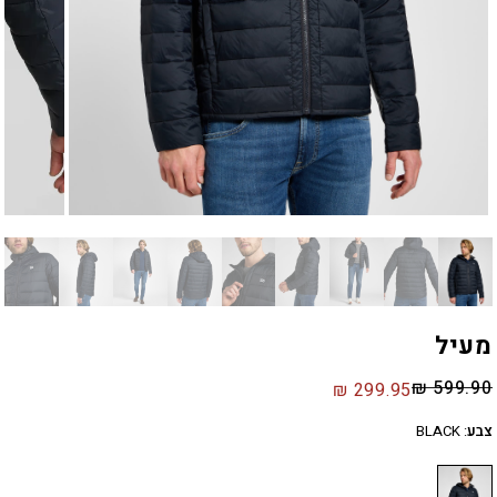
מעיל
₪
599.90
₪
299.95
צבע
:
BLACK