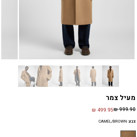
מעיל צמר
₪
999.90
₪
499.95
צבע
:
CAMEL/BROWN