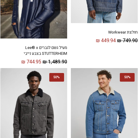
חולצת Workwear
₪
449.94
₪
749.90
מעיל גשם לגברים Lee® x
STUTTERHEIM בצבע נייבי
₪
744.95
₪
1,489.90
50%
50%