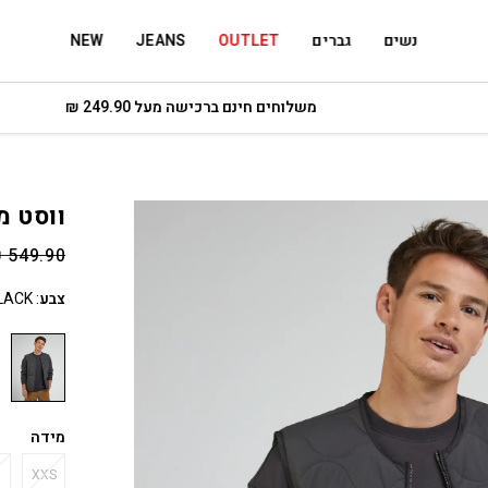
נשים
גברים
OUTLET
JEANS
NEW
משלוחים חינם ברכישה מעל 249.90 ₪
ווסט מ
₪
549.90
צבע
:
LACK
מידה
XXS