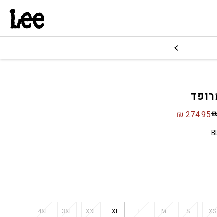
רופד
₪
274.95
B
4XL
3XL
XXL
XL
L
M
S
XS