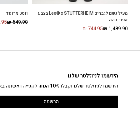
מעיל גשם לגברים Lee® x STUTTERHEIM בצבע
ווסט מרופד
אפור כהה
.95
₪
549.90
₪
744.95
₪
1,489.90
הירשמו לניוזלטר שלנו
הירשמו לניוזלטר שלנו וקבלו
10% הנחה
לקניייה ראשונה בא
הרשמה