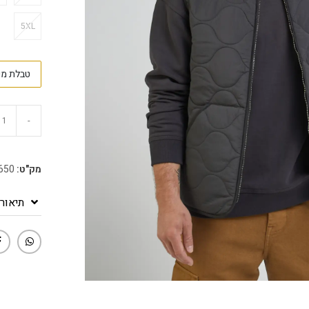
5XL
טבלת מי
-
מק"ט:
650
תיאור