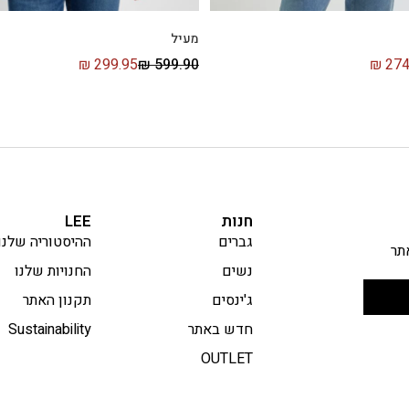
מעיל
₪
299.95
₪
599.90
₪
274
חנות
LEE
גברים
ההיסטוריה שלנו
תר
נשים
החנויות שלנו
ג'ינסים
תקנון האתר
חדש באתר
Sustainability
OUTLET