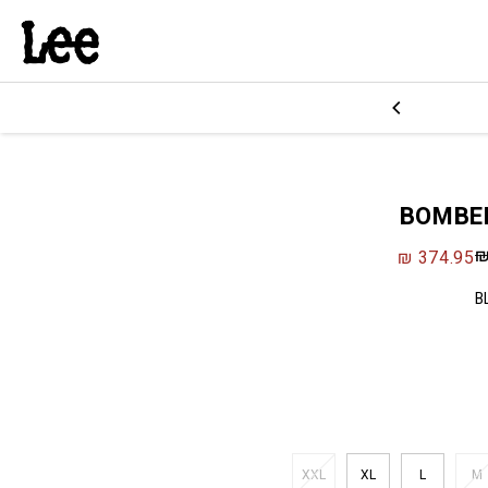
₪
374.95
B
XXL
XL
L
M