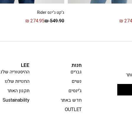
ג'קט ג'ינס Rider
₪
274.95
₪
549.90
₪
274
חנות
LEE
גברים
ההיסטוריה שלנו
תר
נשים
החנויות שלנו
ג'ינסים
תקנון האתר
חדש באתר
Sustainability
OUTLET