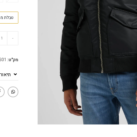
טבלת מי
-
מק"ט:
S01
תיאור