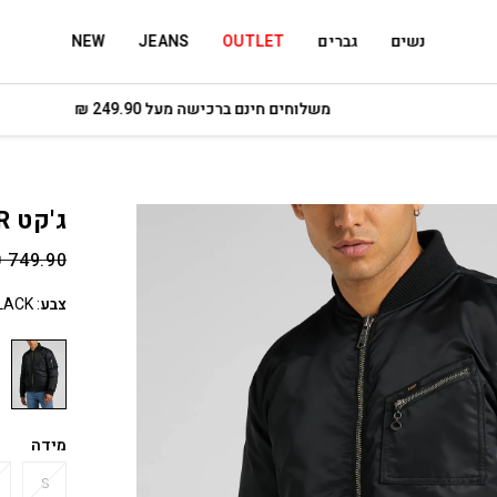
נשים
גברים
OUTLET
JEANS
NEW
משלוחים חינם ברכישה מעל 249.90 ₪
ג'קט BOMBER
₪
749.90
צבע
:
LACK
מידה
S