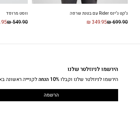
ג'קט ג'ינס Rider עם בטנת שרפה
ווסט מרופד
.95
₪
549.90
₪
349.95
₪
699.90
הירשמו לניוזלטר שלנו
הירשמו לניוזלטר שלנו וקבלו
10% הנחה
לקניייה ראשונה בא
הרשמה