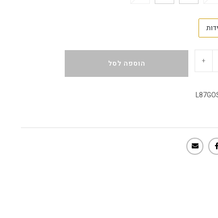
דות
+
הוספה לסל
L87GO