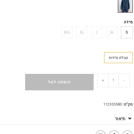
מידה
XXL
XL
L
M
S
טבלת מידות
+
-
הוספה לסל
מק"ט:
112355580
תיאור