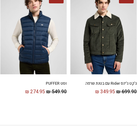
ג'קט ג'ינס Rider עם בטנת שרפה
וסט PUFFER
₪
274.95
₪
549.90
₪
349.95
₪
699.90