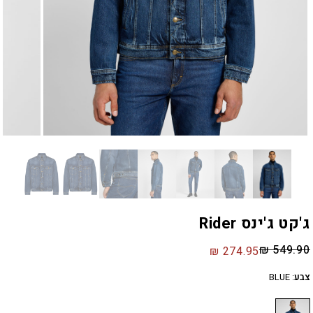
ג'קט ג'ינס Rider
₪
549.90
₪
274.95
צבע
:
BLUE