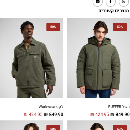
מוצרים קשורים
50%
50%
מעיל PUFFER
ג'קט Workwear
₪
424.95
₪
849.90
₪
424.95
₪
849.90
50%
50%