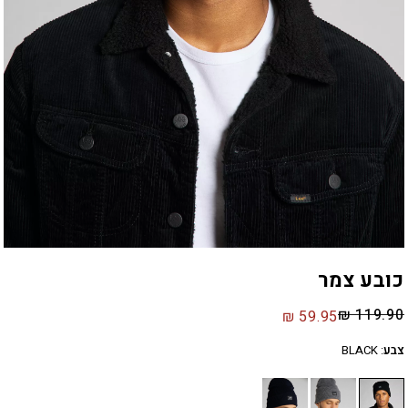
כובע צמר
₪
119.90
₪
59.95
צבע
:
BLACK