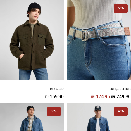
50%
כובע צמר
חגורה מקרמה
₪
159.90
₪
124.95
₪
249.90
50%
40%