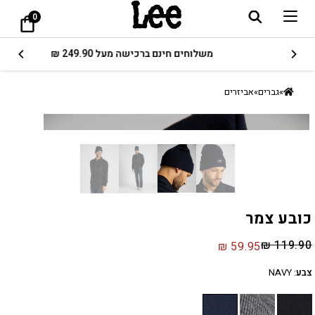
0
משלוחים חינם ברכישה מעל 249.90 ₪
»
גברים
»
אביזרים
כובע צמר
₪
119.90
₪
59.95
צבע
:
NAVY