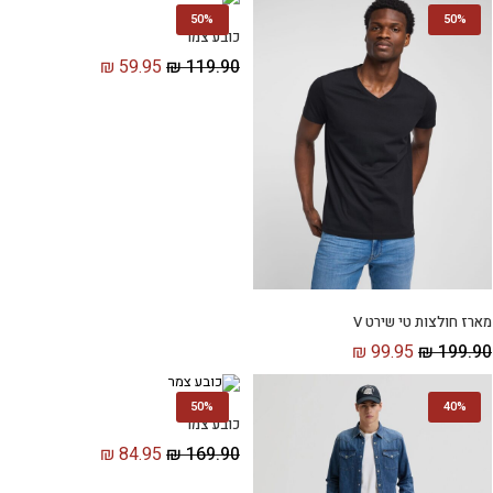
50%
50%
כובע צמר
₪
59.95
₪
119.90
מארז חולצות טי שירט V
₪
99.95
₪
199.90
50%
40%
כובע צמר
₪
84.95
₪
169.90