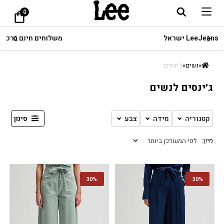
0
האתר הרשמי של LeeJeans ישראל
»
נשים
»
ג’ינסים
ג׳ינסים לנשים
קטגוריה
מידה
צבע
סינון
30%
30%